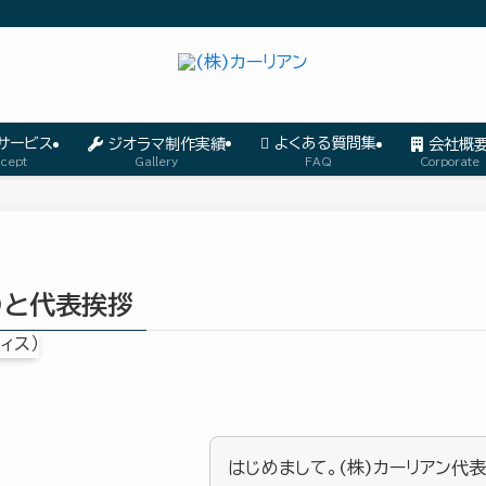
サービス
よくある質問集
ジオラマ制作実績
会社概
Gallery
Corporate
cept
FAQ
)と代表挨拶
はじめまして。(株)カーリアン代