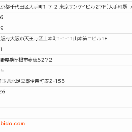
 東京都千代田区大手町1-7-2 東京サンケイビル27F（大手町駅
56
59
 大阪府大阪市天王寺区上本町1-1-11山本第二ビル1F
1
 長野県駒ヶ根市赤穂5272
75
 埼玉県北足立郡伊奈町寿2-155
26
ibido.com