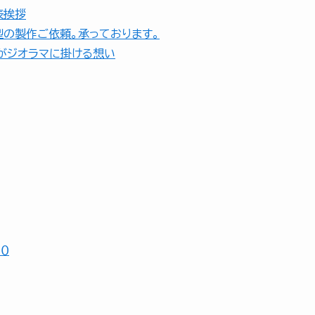
表挨拶
型の製作ご依頼。承っております。
がジオラマに掛ける想い
０