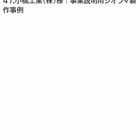
47.小橋工業(株)様｜事業説明用ジオラマ製
作事例