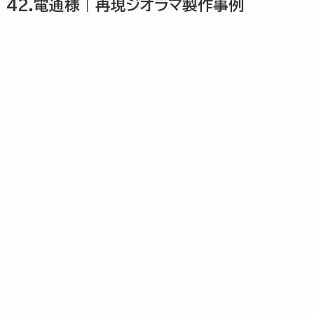
42.電通様｜再現ジオラマ製作事例