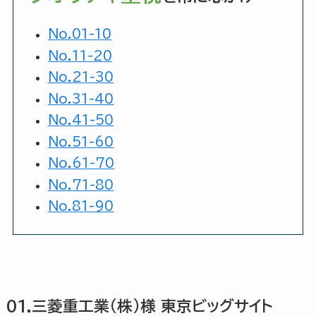
No.
01-10
No.
11-20
No.
21-30
No.
31-40
No.
41-50
No.
51-60
No.
61-70
No.
71-80
No.
81-90
01.三菱重工業(株)様 東京ビッグサイト